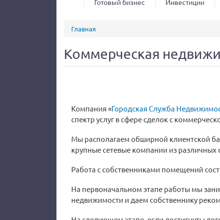
Готовый бизнес
Инвестиции
Вы здесь
Главная
Коммерческая недвижи
Компания «
Городская Служба Недвижимо
спектр услуг в сфере сделок с коммерчес
Мы располагаем обширной клиентской базо
крупные сетевые компании из различных 
Работа с собственниками помещений состо
На первоначальном этапе работы мы зан
недвижимости и даем собственнику реком
На следующем этапе, если достигнуты до