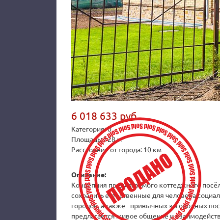
6 018 633 руб.
Категория: 0
Площадь: 128 м²
Расстояние от города: 10 км
Описание:
Концепция предлагаемого коттеджного посёлк
сохранить естественные для человека социал
городов, а также - привычных загородных по
предлагается живое общение и взаимодействи