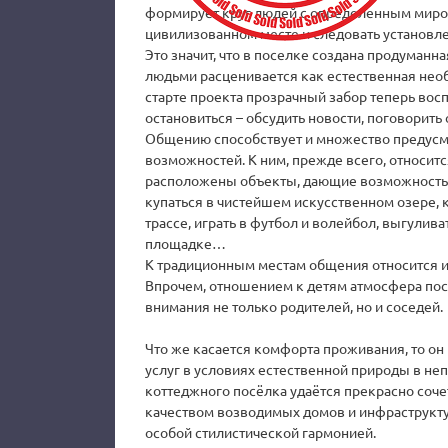
формирует круг людей с определенным миро
цивилизованном месте и следовать установл
Это значит, что в поселке создана продуманн
людьми расценивается как естественная необ
старте проекта прозрачный забор теперь вос
остановиться – обсудить новости, поговорить
Общению способствует и множество предусм
возможностей. К ним, прежде всего, относитс
расположены объекты, дающие возможность с
купаться в чистейшем искусственном озере, к
трассе, играть в футбол и волейбол, выгулив
площадке…
К традиционным местам общения относится и
Впрочем, отношением к детям атмосфера посе
внимания не только родителей, но и соседей.
Что же касается комфорта проживания, то о
услуг в условиях естественной природы в не
коттеджного посёлка удаётся прекрасно соче
качеством возводимых домов и инфраструкт
особой стилистической гармонией.