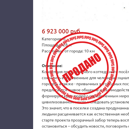
6 923 000 руб.
Категория: 0
Площадь: 128 м²
Расстояние от города: 10 км
Описание:
Концепция предлагаемого коттеджного посёлк
сохранить естественные для человека социал
городов, а также - привычных загородных по
предлагается живое общение и взаимодействи
формирует круг людей с определенным миро
цивилизованном месте и следовать установл
Это значит, что в поселке создана продуманн
людьми расценивается как естественная необ
старте проекта прозрачный забор теперь вос
остановиться – обсудить новости, поговорить