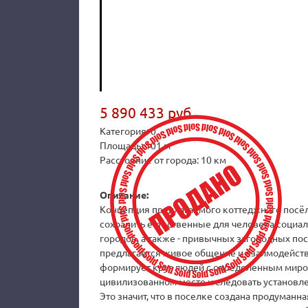
5 890 433 руб.
Категория: 0
Площадь: 101 м²
Расстояние от города: 10 км
Описание:
Концепция предлагаемого коттеджного посёлк
сохранить естественные для человека социал
городов, а также - привычных загородных по
предлагается живое общение и взаимодействи
формирует круг людей с определенным миро
цивилизованном месте и следовать установл
Это значит, что в поселке создана продуманн