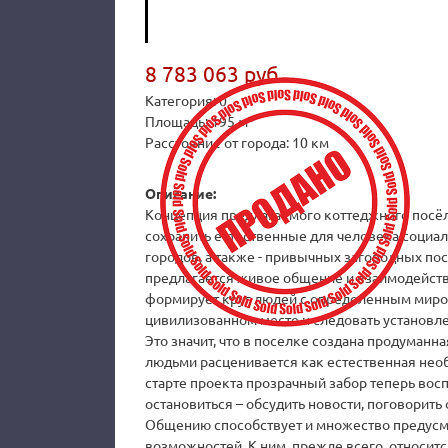
8 783 063 руб.
Категория: 0
Площадь: 195 м²
Расстояние от города: 10 км
Описание:
Концепция предлагаемого коттеджного посёлк
сохранить естественные для человека социал
городов, а также - привычных загородных по
предлагается живое общение и взаимодействи
формирует круг людей с определенным миро
цивилизованном месте и следовать установл
Это значит, что в поселке создана продуманн
людьми расценивается как естественная необ
старте проекта прозрачный забор теперь вос
остановиться – обсудить новости, поговорить
Общению способствует и множество предусм
возможностей. К ним, прежде всего, относитс