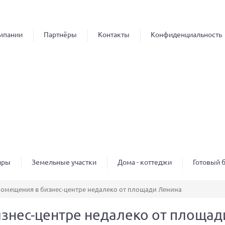
Перейти к
основному
содержанию
мпании
Партнёры
Контакты
Конфиденциальность
иры
Земельные участки
Дома - коттеджи
Готовый 
омещения в бизнес-центре недалеко от площади Ленина
знес-центре недалеко от площад