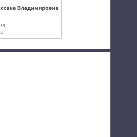
Оксана Владимировна
-33
ru